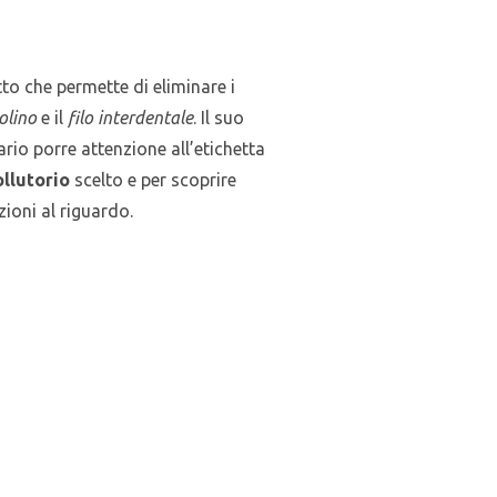
tto che permette di eliminare i
olino
e il
filo interdentale
. Il suo
rio porre attenzione all’etichetta
ollutorio
scelto e per scoprire
ioni al riguardo.