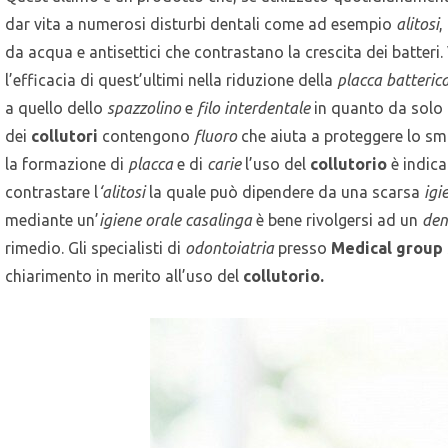
dar vita a numerosi disturbi dentali come ad esempio
alitosi
,
da acqua e antisettici che contrastano la crescita dei batteri
l’efficacia di quest’ultimi nella riduzione della
placca batteric
a quello dello
spazzolino
e
filo interdentale
in quanto da solo 
dei
collutori
contengono
fluoro
che aiuta a proteggere lo smal
la formazione di
placca
e di
carie
l’uso del
collutorio
è indica
contrastare l
‘alitosi
la quale può dipendere da una scarsa
igie
mediante un’
igiene orale casalinga
è bene rivolgersi ad un
den
rimedio. Gli specialisti di
odontoiatria
presso
Medical group
chiarimento in merito all’uso del
collutorio.