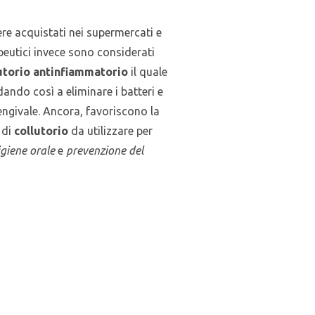
ere acquistati nei supermercati e
apeutici invece sono considerati
utorio antinfiammatorio
il quale
ando così a eliminare i batteri e
ngivale. Ancora, favoriscono la
 di
collutorio
da utilizzare per
igiene orale
e
prevenzione del