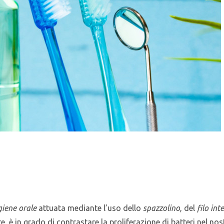
giene orale
attuata mediante l’uso dello
spazzolino
, del
filo int
 è in grado di contrastare la proliferazione di batteri nel no