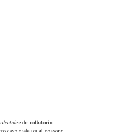
erdentale
e del
collutorio
.
stro cavo orale i quali possono