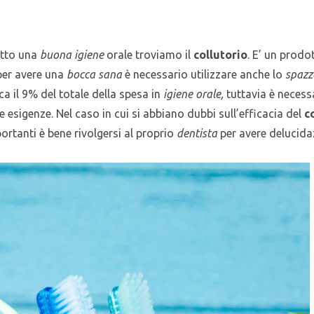
atto una
buona igiene
orale troviamo il
collutorio
. E’ un prodo
 per avere una
bocca sana
è necessario utilizzare anche lo
spazz
a il 9% del totale della spesa in
igiene orale,
tuttavia è necessa
e esigenze. Nel caso in cui si abbiano dubbi sull’efficacia del
c
rtanti è bene rivolgersi al proprio
dentista
per avere delucidaz