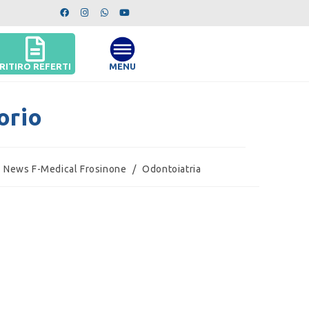
RITIRO REFERTI
MENU
orio
News F-Medical Frosinone
/
Odontoiatria