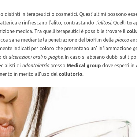
o distinti in terapeutici o cosmetici. Quest’ultimi possono ess
terica e rinfrescano l’alito, contrastando l
‘alitosi
. Quelli ter
rizione medica. Tra quelli terapeutici è possibile trovare il
coll
occa sana mediante la penetrazione del biofilm della
placca
and
mente indicati per coloro che presentano un’ infiammazione ge
o di
ulcerazioni orali
o
piaghe
. In caso si abbiano dubbi sul tipo
cialisti di
odontoiatria
presso
Medical group
dove esperti in
mento in merito all’uso del
collutorio.