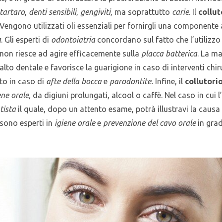
tartaro
,
denti sensibili
,
gengiviti
, ma soprattutto
carie
. Il
collut
. Vengono utilizzati oli essenziali per fornirgli una componen
a
. Gli esperti di
odontoiatria
concordano sul fatto che l’utilizzo
non riesce ad agire efficacemente sulla
placca batterica
. La m
to dentale e favorisce la guarigione in caso di interventi chir
to in caso di
afte della bocca
e
parodontite.
Infine, il
collutori
ne orale,
da digiuni prolungati, alcool o caffè. Nel caso in cui l’
tista
il quale, dopo un attento esame, potrà illustravi la causa 
sono esperti in
igiene orale
e
prevenzione del cavo orale
in grad