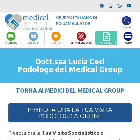
GRUPPO ITALIANO DI
POLIAMBULATORI
CERCA
RITIRO REFERTI
PRENOTA
CONTATTI
TARIFFE
SERVIZI URGENZA
MENU
Dott.ssa Lucia Ceci
Podologa del Medical Group
TORNA AI MEDICI DEL MEDICAL GROUP
PRENOTA ORA LA TUA VISITA
PODOLOGICA ONLINE
Prenota ora la T
ua Visita Specialistica e