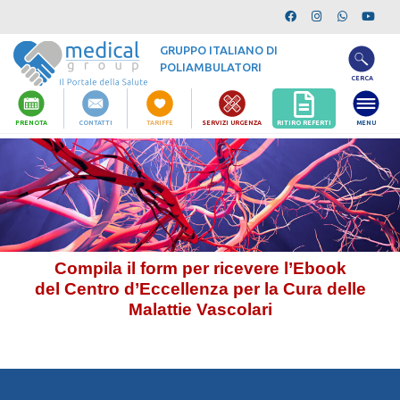
GRUPPO ITALIANO DI
POLIAMBULATORI
CERCA
RITIRO REFERTI
PRENOTA
CONTATTI
TARIFFE
SERVIZI URGENZA
MENU
Compila il form per ricevere l’Ebook
del
Centro d’Eccellenza per la Cura delle
Malattie Vascolari